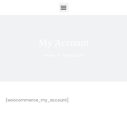
My Account
Home
My Account
[woocommerce_my_account]